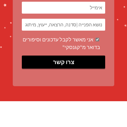
אני מאשר לקבל עדכונים וסיפורים
בדואר מ"קגנסקי"
ניתן לפנות אלינו במייל info@kagansky.co.il או
בטלפון 054-7807-241