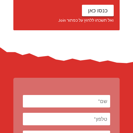
r
p
k
כנסו כאן
ואל תשכחו ללחוץ על כפתור Join
הגעתם עד לפה, לא תיצרו קשר?!