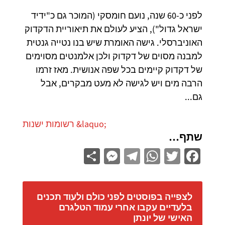
לפני כ-60 שנה, נועם חומסקי (המוכר גם כ"ידיד
ישראל גדול"), הציע לעולם את תיאוריית הדקדוק
האוניברסלי. גישה האומרת שיש בנו נטייה גנטית
למבנה מסוים של דקדוק ולכן אלמנטים מסוימים
של דקדוק קיימים בכל שפה אנושית. מאז זרמו
הרבה מים ויש לגישה לא מעט מבקרים, אבל
גם...
שתף…
S
M
Te
W
T
Fa
h
es
le
h
wi
ce
ar
se
gr
at
tt
b
לצפייה בפוסטים לפני כולם ולעוד תכנים
e
n
a
sA
er
o
בלעדיים עקבו אחרי עמוד הטלגרם
ge
m
p
o
האישי של יונתן