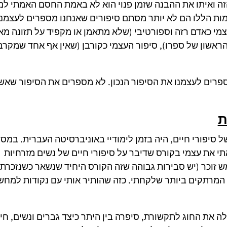
זה ואיתו את ההבנה שזמן פנוי הוא לא באמת החסם האמתי למ
מות הללו הם לא יותר מסתם סיפורים שאנחנו מספרים לעצמנו:
צמי כאדם רזה וספורטיבי (שלא מתאמן או מקפיד על תזונה מאו
ר (שתקוע 5 שנים בפרק הראשון של ספרו), סיפור העצמי כקורבן (שאין אף אחד שמקר
ספרים לעצמנו את הסיפור הנכון. לא מספרים את הסיפור שאש
ת
סיפורי חיים, היה בזמן לימודיי באוניברסיטה העברית. במס
אתי את עצמי בקורס שדיבר על סיפורי חיים של נשים מזרחיות
ש זוכר (יש סבירות גבוהה שזה הקורס היחיד שנשאר כשנזכרתי
המרתקים ביותר שלקחתי. כזה שהותיר אותי עם נקודות למח
ה את החוג לתקשורת, סיפרה בין היתר כיצד גברים ונשים, חיל