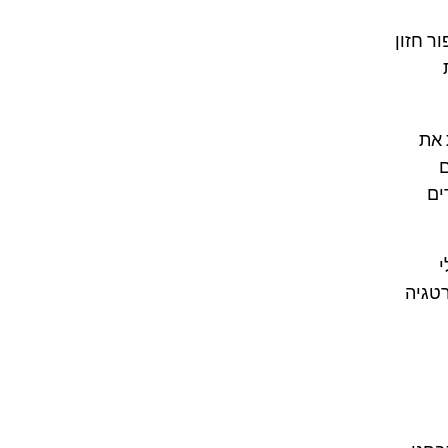
ר חזון
 את
ם
ים
י
רטגיה