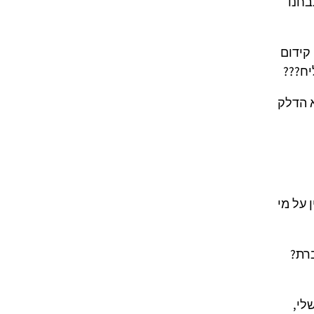
בחנו
קידום
יח???
א הדלק
 על מי
רת?
לי,