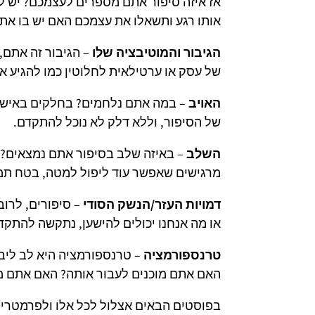
אז איזה סיפור אתם מספרים לעצמכם? יש לכם
אותו רגע ותשאלו את עצמכם האם יש בו את 
הגיבור והמוטיבציה שלו
– הגיבור זה אתם,
של עסק או ערטילאית לחלוטין כמו להגיע 
האויב
– במה אתם נלחמים? בחלקים באישיו
של הסיפור, וללא דלק לא נוכל להתקדם.
השלב
– באיזה שלב בסיפור אתם נמצאים? 
מרגישים שאפשר עוד ליפול למטה, בטח תמש
דמויות העזר/הנשק הסודי
– סיפורים, לרוב
או מה אנחנו יכולים להישען, נתקשה להתקד
טרנספורמציה
– טרנספורמציה היא לב ליב
האם אתם מוכנים לעבור אותה? האם אתם מו
בפוסטים הבאים אצלול לכל אלו ולפרמטרים