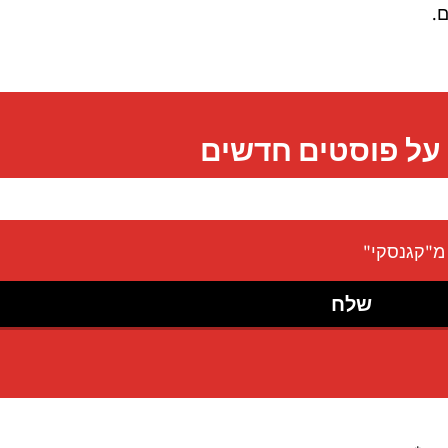
.
ם על פוסטים חדשים
מ"קגנסקי"