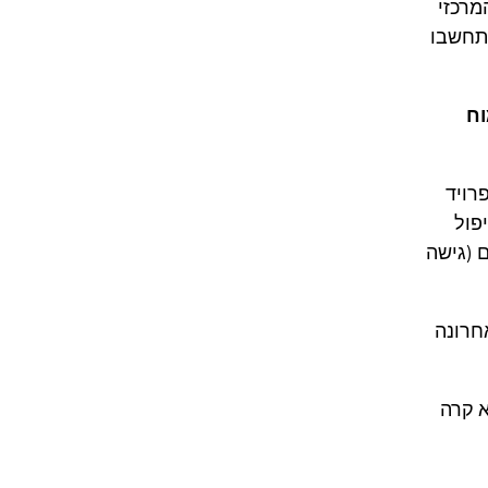
מרכזי
 תחשבו
וח
רויד
 גישת טיפול
 (גישה
חרונה
א קרה