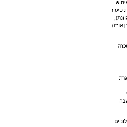
ימוש
 סיפור
זנת),
בן אותו)
כרה
גרת
שבה
וניים