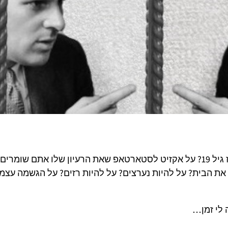
על לסגור את המינוס שאתם נמצאים בו מאז גיל 19? על אקזיט לסטארטאפ שאת הרעיון שלו אתם שומרים
? על לעזוב את הבית? על להיות נערצים? על להיות רזים? על הגשמה עצ
 לי זמן…